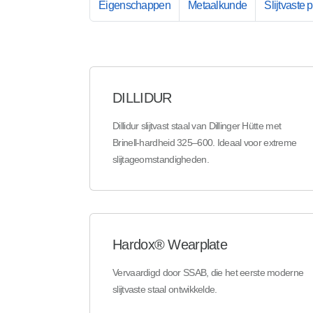
Eigenschappen
Metaalkunde
Slijtvaste 
DILLIDUR
Dillidur slijtvast staal van Dillinger Hütte met
Brinell-hardheid 325–600. Ideaal voor extreme
slijtageomstandigheden.
Hardox® Wearplate
Vervaardigd door SSAB, die het eerste moderne
slijtvaste staal ontwikkelde.