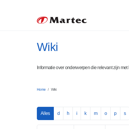
Wiki
Informatie over onderwerpen die relevant zijn met be
Home
Wiki
Alles
d
h
i
k
m
o
p
s