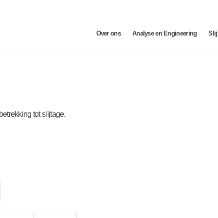
Over ons
Analyse en Engineering
Sli
trekking tot slijtage.