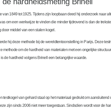
 de hardheidsmeting Brinell
 van 1849 tot 1925. Tijdens zijn loopbaan deed hij onderzoek naar alt
as om een werkwijze te vinden die minder tijdrovend is dan de treksterk
 door middel van een stalen kogel.
erde hij deze methode bij de wereldtentoonstelling in Parijs. Deze tes
 methode om de hardheid van materialen met een ongelijke structuur,
 is de hardheid volgens Brinell een belangrijke waarde.
en testkogel van gehard staal op het materiaal gedrukt om aansluitend
 Deze zijn sinds 2006 niet meer toegestaan. Sindsdien wordt voor de 