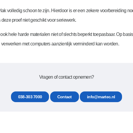
ak volledig schoon te zijn. Hierdoor is er een zekere voorbereiding nodig
 deze proef niet geschikt voor seriewerk.
ook hele harde materialen niet of slechts beperkt toepasbaar. Op basi
ch verwerken met computers aanzienlijk verminderd kan worden.
Vragen of contact opnemen?
038-303 7000
Contact
info@martec.nl