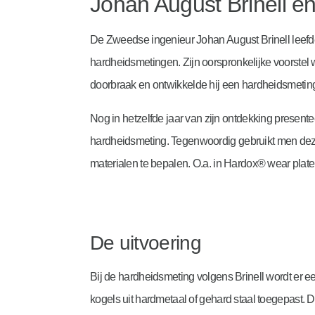
Johan August Brinell en
De Zweedse ingenieur Johan August Brinell leefde
hardheidsmetingen. Zijn oorspronkelijke voorstel w
doorbraak en ontwikkelde hij een hardheidsmeting
Nog in hetzelfde jaar van zijn ontdekking presente
hardheidsmeting. Tegenwoordig gebruikt men deze
materialen te bepalen. O.a. in Hardox® wear plate
De uitvoering
Bij de hardheidsmeting volgens Brinell wordt er e
kogels uit hardmetaal of gehard staal toegepast.