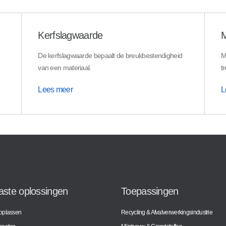
Kerfslagwaarde
M
De kerfslagwaarde bepaalt de breukbestendigheid
M
van een materiaal.
tr
Lees meer
L
vaste oplossingen
Toepassingen
t oplassen
Recycling & Afvalverwerkingsindustrie