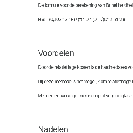
De formule voor de berekening van Brinellhardheid 
HB
= (0,102 * 2 * F) / (π * D * (D - √(D^2 - d^2))
Voordelen
Door de relatief lage kosten is de hardheidstes
Bij deze methode is het mogelijk om relatief hoge
Met een eenvoudige microscoop of vergrootglas k
Nadelen