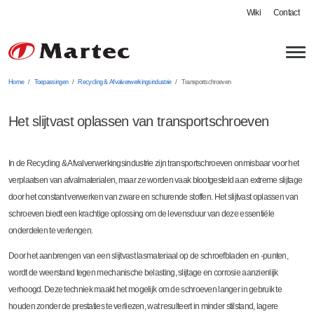
Wiki
Contact
Home
Toepassingen
Recycling & Afvalverwerkingsindustrie
Transportschroeven
Het slijtvast oplassen van transportschroeven
In de Recycling & Afvalverwerkingsindustrie zijn transportschroeven onmisbaar voor het
Slijtvaste oplossingen
verplaatsen van afvalmaterialen, maar ze worden vaak blootgesteld aan extreme slijtage
door het constant verwerken van zware en schurende stoffen. Het slijtvast oplassen van
Slijtvast oplassen
Toepassingen
schroeven biedt een krachtige oplossing om de levensduur van deze essentiële
onderdelen te verlengen.
Slijtvast coaten
Recycling & Afvalverwerkingsindustrie
Door het aanbrengen van een slijtvast lasmateriaal op de schroefbladen en -punten,
Slijtvaste platen
Mijnbouw & Grondstoffen
wordt de weerstand tegen mechanische belasting, slijtage en corrosie aanzienlijk
Slijtvaste blokken
Bouw, Infra & Betonindustrie
verhoogd. Deze techniek maakt het mogelijk om de schroeven langer in gebruik te
houden zonder de prestaties te verliezen, wat resulteert in minder stilstand, lagere