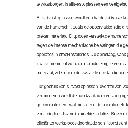
te waarborgen, is slijtvast oplassen een veelgebru
Bij slijtvast oplassen wordt een harde, slijtvaste l
van de hamerschijf, zoals de oppervlakken die dire
breken materiaal. Dit proces versterkt de hamersc
tegen de intense mechanische belastingen die ge
operaties in breekinstallaties. De oplaslaag, vaa
zoals chroom- of wolfraamcarbide, zorgt ervoor dat 
meegaat, zelfs onder de zwaarste omstandighede
Het gebruik van slijtvast oplassen levert tal van vo
verminderen wordt de noodzaak voor vervanging
geminimaliseerd, wat niet alleen de operationele 
voor minder stilstand in breekinstallaties. Bovendi
efficiënter werkproces doordat de schijf consistent 