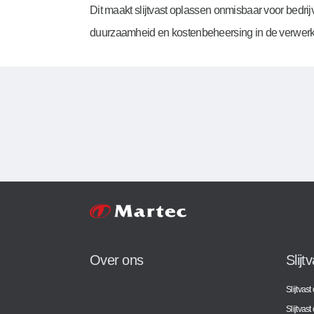
Dit maakt slijtvast oplassen onmisbaar voor bedrij
duurzaamheid en kostenbeheersing in de verwerki
Over ons
Slijt
Slijtvas
Slijtvast