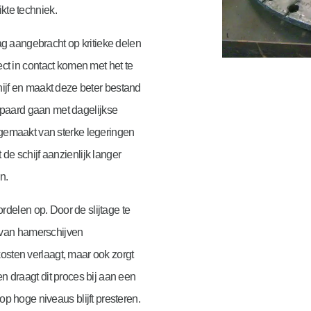
ikte techniek.
aag aangebracht op kritieke delen
ct in contact komen met het te
hijf en maakt deze beter bestand
paard gaan met dagelijkse
k gemaakt van sterke legeringen
de schijf aanzienlijk langer
n.
ordelen op. Door de slijtage te
 van hamerschijven
kosten verlaagt, maar ook zorgt
en draagt dit proces bij aan een
op hoge niveaus blijft presteren.