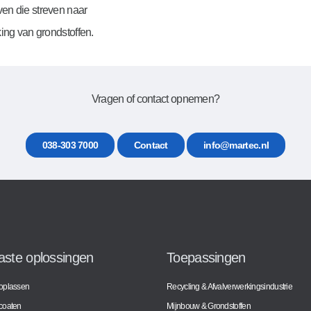
ven die streven naar
ng van grondstoffen.
Vragen of contact opnemen?
038-303 7000
Contact
info@martec.nl
vaste oplossingen
Toepassingen
t oplassen
Recycling & Afvalverwerkingsindustrie
 coaten
Mijnbouw & Grondstoffen